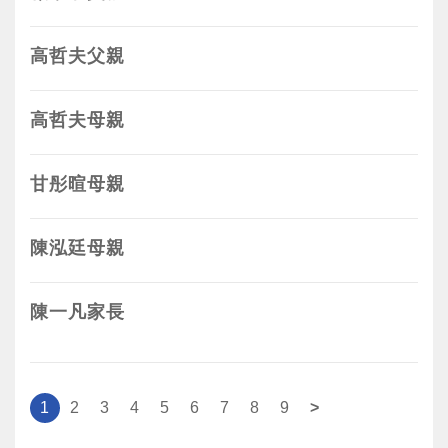
高哲夫父親
高哲夫母親
甘彤暄母親
陳泓廷母親
陳一凡家長
页面
1
2
3
4
5
6
7
8
9
>