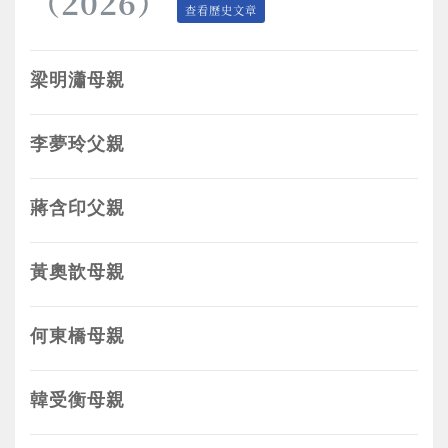
（2026）
查看歷史文章
梁明瀟母親
李夢玲父親
蔣含印父親
黃奧歆母親
何東橋母親
韓受衡母親