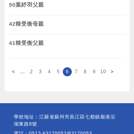
50葉紓羽父親
42韓受衡母親
41韓受衡父親
页面
<
…
2
3
4
5
6
7
8
9
10
>
學校地址：江蘇省蘇州市吳江區七都鎮廟港沿
湖東路8號
電話：0512-63170052/63170053