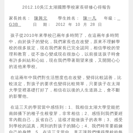
2012.10吳江太湖國際學校家長研修心得報告
家長姓名：
陳興元
學生姓名：
陳一凡
年級：
G3B
日 期： 2012 年 10 月 28 日
孩子從2010年來學校已兩年多時間了，在這兩年多時間
中，由於孩子的變化，我們家長也在改變，原來不理解學
校的很多規定，現在我們家長已完全認同，相信學校的管
理和教育，從不放心變成現在很放心，以前接送孩子時會
有許多糾結和心結，現在我們帶著期望來接，又開開心心
的送他來學校。
在這兩年中我們對生活態度也在改變，變得比較認善，比
較淡定，對孩子的要求也變得比較簡單，只要孩子在太湖
大學堂裡基礎打好了，相信在以後的人生道路上，會不斷
的影響他。
在這三天的學習當中感悟到：1、我相信太湖大學堂能把
南師播下的種子生根發芽，非常相信；2、感悟到我們要經
常內觀自己，反省自己，這樣才能做孩子的表率；3、感受
到學校的認真，周到的對孩子的關心；4、我們時常要鍛鍊
自己的身體。5、在這三天當中，真正讓我們懂得學校的每